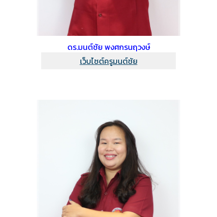
ดร.มนต์ชัย พงศกรนฤวงษ์
เว็บไซต์ครูมนต์ชัย